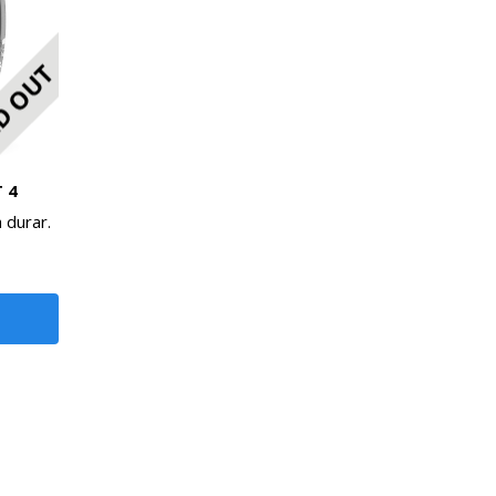
 4
 durar.