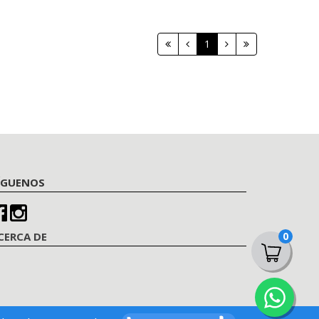
1
ÍGUENOS
0
CERCA DE