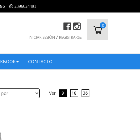
686
2396624491
0
/
INICIAR SESIÓN
REGISTRARSE
SU PEDIDO
CANTIDAD
KBOOK
CONTACTO
Ver
9
18
36