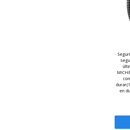
Seguri
segu
últ
MICHE
con
durar(
en du