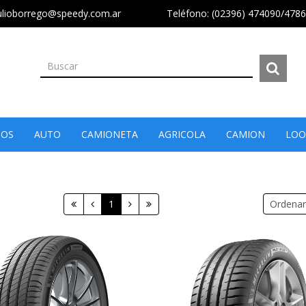
ulioborrego@speedy.com.ar
Teléfono: (02396) 474090/478
MOS
AUTO
CAMIONETA
AGRICOLA
CAMION
LOO
1