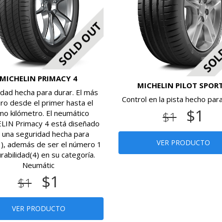
MICHELIN PRIMACY 4
MICHELIN PILOT SPORT
dad hecha para durar. El más
Control en la pista hecho para
ro desde el primer hasta el
$1
imo kilómetro. El neumático
$1
LIN Primacy 4 está diseñado
 una seguridad hecha para
VER PRODUCTO
1), además de ser el número 1
rabilidad(4) en su categoría.
Neumátic
$1
$1
VER PRODUCTO