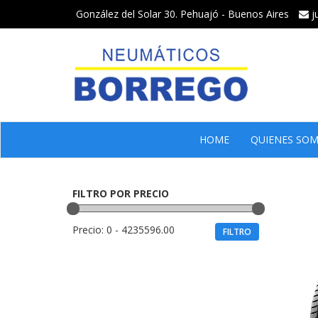
González del Solar 30. Pehuajó - Buenos Aires
j
HOME
QUIENES SO
FILTRO POR PRECIO
Precio:
0 - 4235596.00